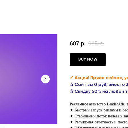
607
р.
965
р.
BUY NOW
✓ Акция! Прямо сейчас, 
✰ Сайт за 0 руб, вместо 
✰ Скидку 50% на любой 
Рекламное агентство LeaderAds, э
★ Быстрый запуск рекламы и бес
★ Стабильный поток целевых зая
★ Регулярная отчетность и посто