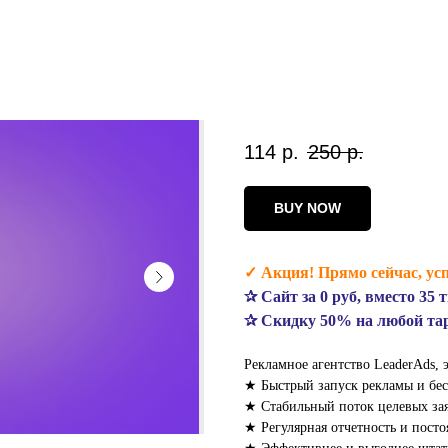
114
р.
250
р.
BUY NOW
✓ Акция! Прямо сейчас, усп
✰ Сайт за 0 руб, вместо 35 
✰ Скидку 50% на любой т
Рекламное агентство LeaderAds, э
★ Быстрый запуск рекламы и бес
★ Стабильный поток целевых зая
★ Регулярная отчетность и посто