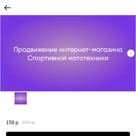
158
р.
450
р.