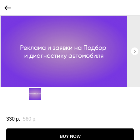
330
р.
560
р.
BUY NOW