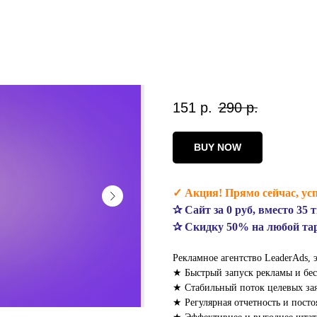
151
р.
290
р.
BUY NOW
✓ Акция! Прямо сейчас, усп
✰ Сайт за 0 руб, вместо 35 
✰ Скидку 50% на любой т
Рекламное агентство LeaderAds, э
★ Быстрый запуск рекламы и бес
★ Стабильный поток целевых зая
★ Регулярная отчетность и посто